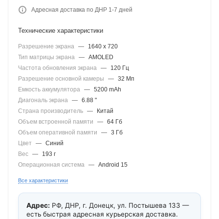
Адресная доставка по ДНР 1-7 дней
Технические характеристики
Разрешение экрана
—
1640 x 720
Тип матрицы экрана
—
AMOLED
Частота обновления экрана
—
120 Гц
Разрешение основной камеры
—
32 Мп
Емкость аккумулятора
—
5200 mAh
Диагональ экрана
—
6.88 "
Страна производитель
—
Китай
Объем встроенной памяти
—
64 Гб
Объем оперативной памяти
—
3 Гб
Цвет
—
Синий
Вес
—
193 г
Операционная система
—
Android 15
Все характеристики
Адрес:
РФ, ДНР, г. Донецк, ул. Постышева 133 —
есть быстрая адресная курьерская доставка.