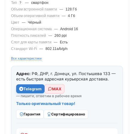
Тип
—
смартфон
?
Объем встроенной памяти
—
128 Гб
Объем оперативной памяти
—
4 Гб
Цвет
—
Чёрный
Операционная система
—
Android 16
Плотность пикселей
—
260 ppi
Слот для карты памяти
—
Есть
Стандарт Wi-Fi
—
802.11a/b/g/n
Все характеристики
Адрес:
РФ, ДНР, г. Донецк, ул. Постышева 133 —
есть быстрая адресная курьерская доставка.
Telegram
МАХ
— пишите, ответим в рабочее время
Только оригинальный товар!
Гарантия
Сертифицировано