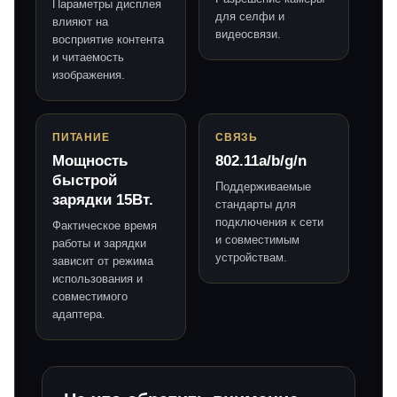
Параметры дисплея
для селфи и
влияют на
видеосвязи.
восприятие контента
и читаемость
изображения.
ПИТАНИЕ
СВЯЗЬ
Мощность
802.11a/b/g/n
быстрой
Поддерживаемые
зарядки 15Вт.
стандарты для
подключения к сети
Фактическое время
и совместимым
работы и зарядки
устройствам.
зависит от режима
использования и
совместимого
адаптера.