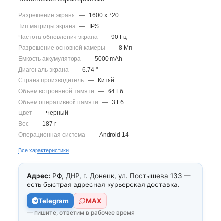
Разрешение экрана
—
1600 x 720
Тип матрицы экрана
—
IPS
Частота обновления экрана
—
90 Гц
Разрешение основной камеры
—
8 Мп
Емкость аккумулятора
—
5000 mAh
Диагональ экрана
—
6.74 "
Страна производитель
—
Китай
Объем встроенной памяти
—
64 Гб
Объем оперативной памяти
—
3 Гб
Цвет
—
Черный
Вес
—
187 г
Операционная система
—
Android 14
Все характеристики
Адрес:
РФ, ДНР, г. Донецк, ул. Постышева 133 —
есть быстрая адресная курьерская доставка.
Telegram
МАХ
— пишите, ответим в рабочее время