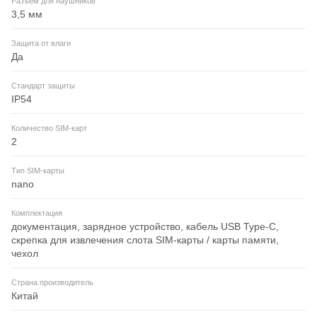
Разъем для наушников
3,5 мм
Защита от влаги
Да
Стандарт защиты
IP54
Количество SIM-карт
2
Тип SIM-карты
nano
Комплектация
документация, зарядное устройство, кабель USB Type-C,
скрепка для извлечения слота SIM-карты / карты памяти,
чехол
Страна производитель
Китай