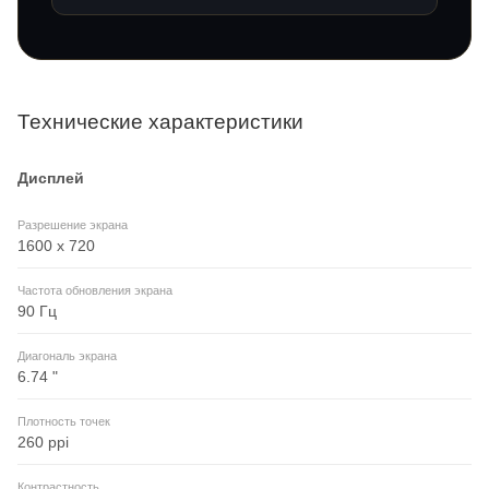
Технические характеристики
Дисплей
Разрешение экрана
1600 x 720
Частота обновления экрана
90 Гц
Диагональ экрана
6.74 "
Плотность точек
260 ppi
Контрастность