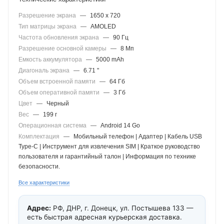
Разрешение экрана
—
1650 x 720
Тип матрицы экрана
—
AMOLED
Частота обновления экрана
—
90 Гц
Разрешение основной камеры
—
8 Мп
Емкость аккумулятора
—
5000 mAh
Диагональ экрана
—
6.71 "
Объем встроенной памяти
—
64 Гб
Объем оперативной памяти
—
3 Гб
Цвет
—
Черный
Вес
—
199 г
Операционная система
—
Android 14 Go
Комплектация
—
Мобильный телефон | Адаптер | Кабель USB
Type-C | Инструмент для извлечения SIM | Краткое руководство
пользователя и гарантийный талон | Информация по технике
безопасности.
Все характеристики
Адрес:
РФ, ДНР, г. Донецк, ул. Постышева 133 —
есть быстрая адресная курьерская доставка.