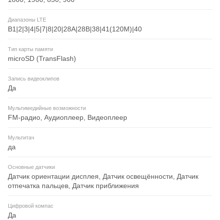
Диапазоны LTE
B1|2|3|4|5|7|8|20|28A|28B|38|41(120M)|40
Тип карты памяти
microSD (TransFlash)
Запись видеоклипов
Да
Мультимедийные возможности
FM-радио, Аудиоплеер, Видеоплеер
Мультитач
да
Основные датчики
Датчик ориентации дисплея, Датчик освещённости, Датчик
отпечатка пальцев, Датчик приближения
Цифровой компас
Да