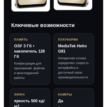
Ключевые возможности
ПАМЯТЬ
ПЛАТФОРМА
ОЗУ 3 Гб •
MediaTek Helio
накопитель 128
G81
Гб
Аппаратная основа
определяет скорость
Конфигурация для
интерфейса и
приложений, файлов
доступный запас
и многозадачной
производительности.
работы.
ЭКРАН
КАМЕРЫ
яркость 500 кд/
Да
м2