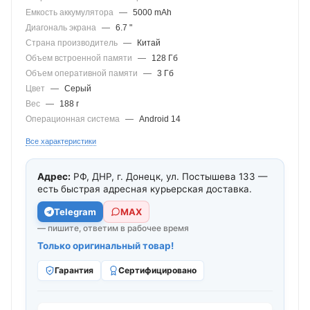
Емкость аккумулятора
—
5000 mAh
Диагональ экрана
—
6.7 "
Страна производитель
—
Китай
Объем встроенной памяти
—
128 Гб
Объем оперативной памяти
—
3 Гб
Цвет
—
Серый
Вес
—
188 г
Операционная система
—
Android 14
Все характеристики
Адрес:
РФ, ДНР, г. Донецк, ул. Постышева 133 —
есть быстрая адресная курьерская доставка.
Telegram
МАХ
— пишите, ответим в рабочее время
Только оригинальный товар!
Гарантия
Сертифицировано