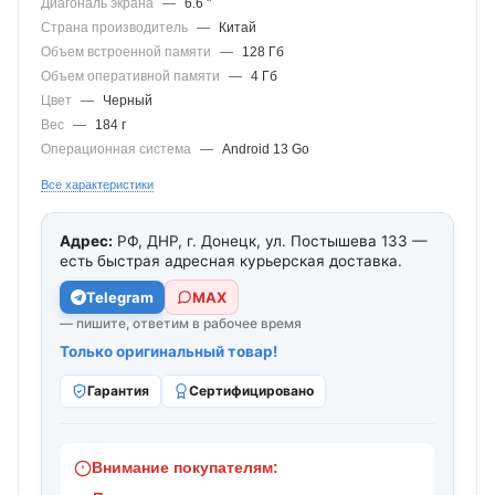
Диагональ экрана
—
6.6 "
Страна производитель
—
Китай
Объем встроенной памяти
—
128 Гб
Объем оперативной памяти
—
4 Гб
Цвет
—
Черный
Вес
—
184 г
Операционная система
—
Android 13 Go
Все характеристики
Адрес:
РФ, ДНР, г. Донецк, ул. Постышева 133 —
есть быстрая адресная курьерская доставка.
Telegram
МАХ
— пишите, ответим в рабочее время
Только оригинальный товар!
Гарантия
Сертифицировано
Внимание покупателям: