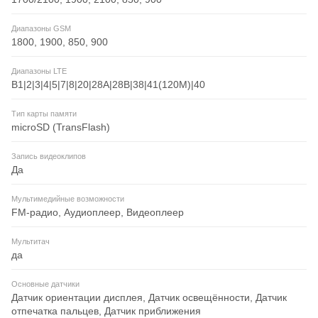
Диапазоны GSM
1800, 1900, 850, 900
Диапазоны LTE
B1|2|3|4|5|7|8|20|28A|28B|38|41(120M)|40
Тип карты памяти
microSD (TransFlash)
Запись видеоклипов
Да
Мультимедийные возможности
FM-радио, Аудиоплеер, Видеоплеер
Мультитач
да
Основные датчики
Датчик ориентации дисплея, Датчик освещённости, Датчик
отпечатка пальцев, Датчик приближения